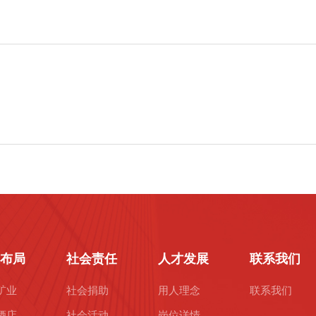
布局
社会责任
人才发展
联系我们
矿业
社会捐助
用人理念
联系我们
酒店
社会活动
岗位详情