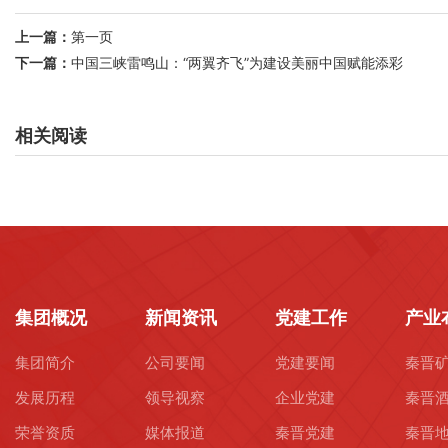
上一篇：
第一页
下一篇：
中国三峡雷鸣山：“两翼齐飞”为建设美丽中国赋能添彩
相关阅读
集团概况
新闻资讯
党建工作
产业
集团简介
公司要闻
党建要闻
秦晋
发展历程
领导视察
企业党建
秦晋
荣誉资质
媒体报道
秦晋党建
秦晋