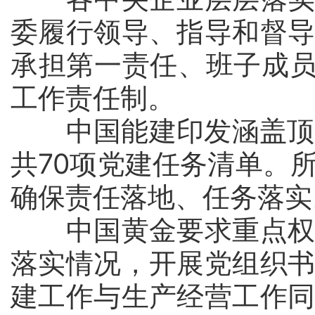
委履行领导、指导和督
承担第一责任、班子成员
工作责任制。
中国能建印发涵盖顶层
共70项党建任务清单。
确保责任落地、任务落实
中国黄金要求重点权属
落实情况，开展党组织
建工作与生产经营工作