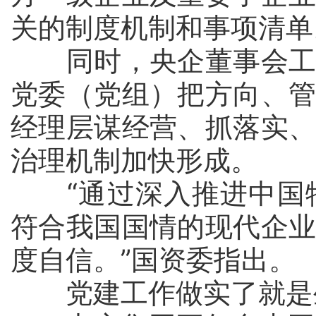
关的制度机制和事项清单
同时，央企董事会工作
党委（党组）把方向、
经理层谋经营、抓落实
治理机制加快形成。
“通过深入推进中国特
符合我国国情的现代企
度自信。”国资委指出。
党建工作做实了就是生